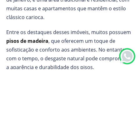
muitas casas e apartamentos que mantêm o estilo
clássico carioca.
Entre os destaques desses imóveis, muitos possuem
pisos de madeira
, que oferecem um toque de
sofisticação e conforto aos ambientes. No entanto,
com o tempo, o desgaste natural pode comprometer
a aparência e durabilidade dos pisos.
A
aplicação de sinteco
é a solução perfeita para
renovar, proteger e prolongar a vida útil do seu piso
de madeira, garantindo que ele continue sendo um
dos principais destaques da sua residência.
Aplicação de Sinteco Olaria RJ