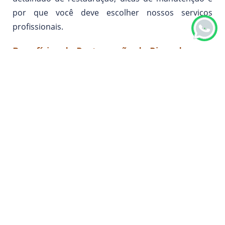
por que você deve escolher nossos serviços
profissionais.
Benefícios da Restauração de Pisos de
Madeira
Renovação da Estética
: A restauração elimina
arranhões, manchas e danos profundos,
devolvendo ao piso sua beleza natural.
Aumento da Durabilidade
: Ao reparar e aplicar
novos acabamentos, a restauração protege a
madeira contra o desgaste, aumentando sua
vida útil.
Valorização do Imóvel
: Pisos de madeira bem
restaurados aumentam o valor estético e
monetário da propriedade, tornando-a mais
atraente para potenciais compradores.